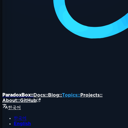
ParadoxBox::
Docs::
Blog::
Topics::
Projects::
About::
GitHub
한국어
한국어
English