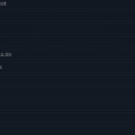
려사항
핵심 정리
석